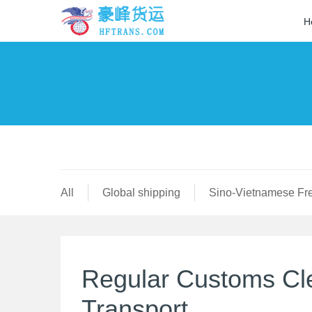
H
All
Global shipping
Sino-Vietnamese Fre
Regular Customs Cle
Transport