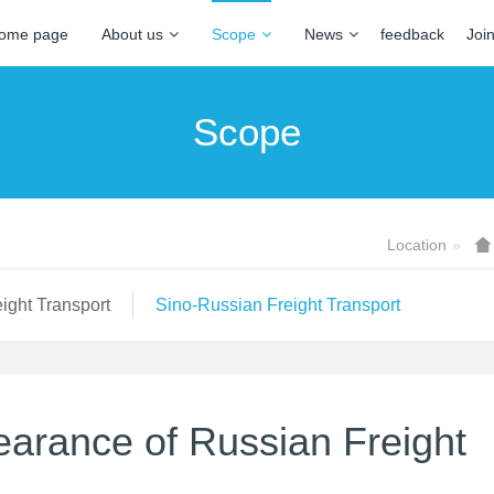
ome page
About us
Scope
News
feedback
Joi
Scope
Location
ight Transport
Sino-Russian Freight Transport
arance of Russian Freight