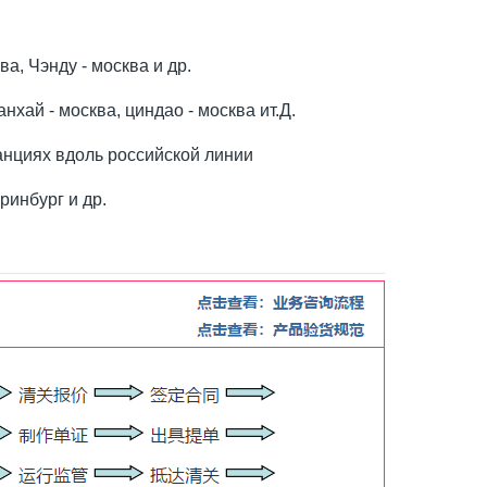
ва, Чэнду - москва и др.
нхай - москва, циндао - москва ит.Д.
анциях вдоль российской линии
ринбург и др.