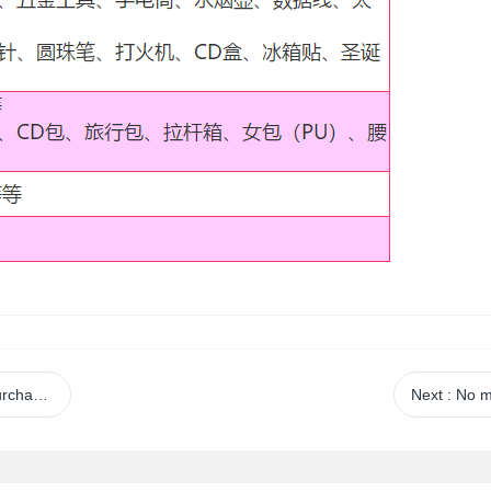
rvices
Next
: No 