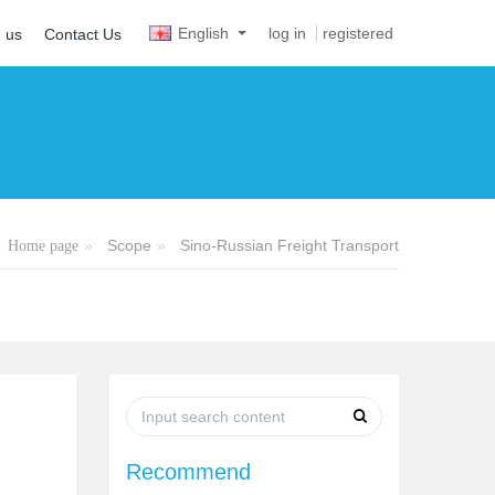
English
log in
registered
n us
Contact Us
Scope
Sino-Russian Freight Transport
Home page
Recommend