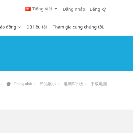
Tiếng Việt
Đăng nhập
Đăng ký
áo động
Dữ liệu tải
Tham gia cùng chúng tôi.
产品展示
电脑&平板
平板电脑
Trang nhất