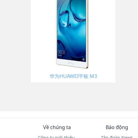
华为HUAWEI平板 M3
Về chúng ta
Báo động
Công ty giới thiệu.
Tập đoàn News