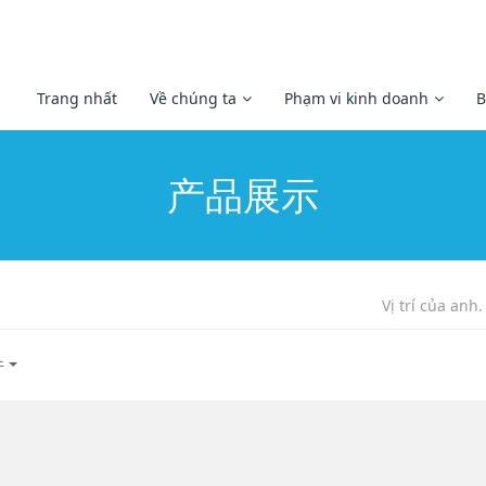
Trang nhất
Về chúng ta
Phạm vi kinh doanh
B
产品展示
Vị trí của anh.
件