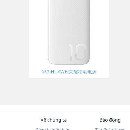
华为HUAWEI荣耀移动电源
Về chúng ta
Báo động
Công ty giới thiệu.
Tập đoàn News