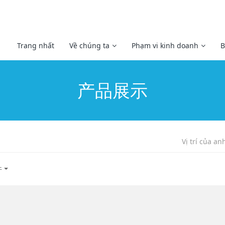
Trang nhất
Về chúng ta
Phạm vi kinh doanh
B
产品展示
Vị trí của an
件