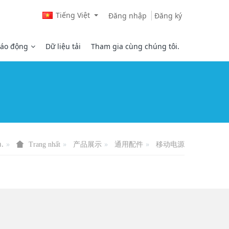
Tiếng Việt
Đăng nhập
Đăng ký
áo động
Dữ liệu tải
Tham gia cùng chúng tôi.
h.
产品展示
通用配件
移动电源
Trang nhất