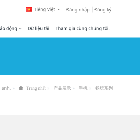
Tiếng Việt
Đăng nhập
Đăng ký
áo động
Dữ liệu tải
Tham gia cùng chúng tôi.
a anh.
产品展示
手机
畅玩系列
Trang nhất