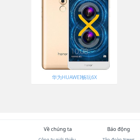
华为HUAWEI畅玩6X
Về chúng ta
Báo động
Công ty giới thiệu.
Tập đoàn News