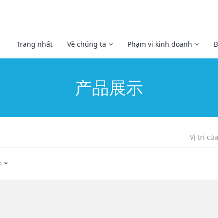
Trang nhất
Về chúng ta
Phạm vi kinh doanh
B
产品展示
Vị trí củ
件